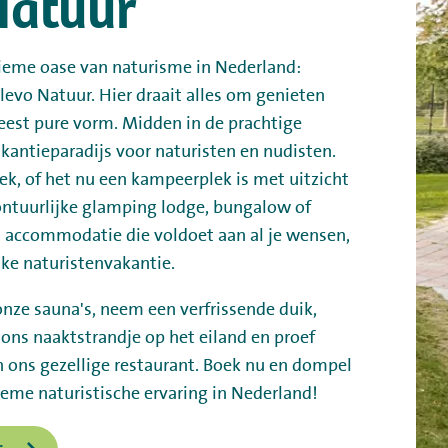
Natuur
tieme oase van naturisme in Nederland:
evo Natuur. Hier draait alles om genieten
meest pure vorm. Midden in de prachtige
akantieparadijs voor naturisten en nudisten.
ek, of het nu een kampeerplek is met uitzicht
ontuurlijke glamping lodge, bungalow of
een accommodatie die voldoet aan al je wensen,
jke naturistenvakantie.
onze sauna's, neem een verfrissende duik,
 ons naaktstrandje op het eiland en proef
in ons gezellige restaurant. Boek nu en dompel
tieme naturistische ervaring in Nederland!