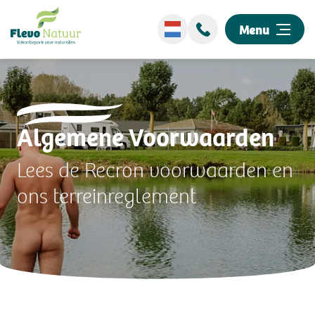
Menu
Wellness
Algemene Voorwaarden
Overnachten
Lees de Recron voorwaarden en
Ontdek ons park
ons terreinreglement
Events
Omgeving
Informatie