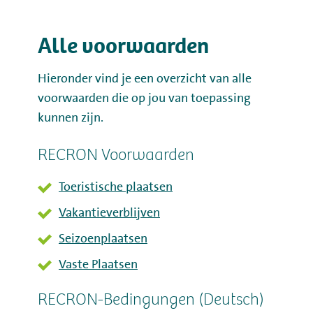
Kamperen
Alle voorwaarden
Huren
Hieronder vind je een overzicht van alle
voorwaarden die op jou van toepassing
Wellness
kunnen zijn.
RECRON Voorwaarden
Toeristische plaatsen
+31 (0) 36 - 522 8880
Vakantieverblijven
Seizoenplaatsen
Gastinformatie
Vaste Plaatsen
Contact
RECRON-Bedingungen (Deutsch)