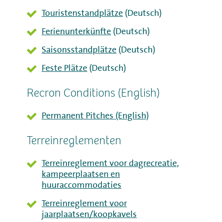
Werken bij
Touristenstandplätze
(Deutsch)
Mijn Flevo Natuur
Ferienunterkünfte
(Deutsch)
Saisonsstandplätze
(Deutsch)
Feste Plätze
(Deutsch)
Recron Conditions (English)
Permanent Pitches (English)
Terreinreglementen
Terreinreglement voor
dagrecreatie,
kampeerplaatsen en
huuraccommodaties
Terreinreglement
voor
jaarplaatsen/koopkavels