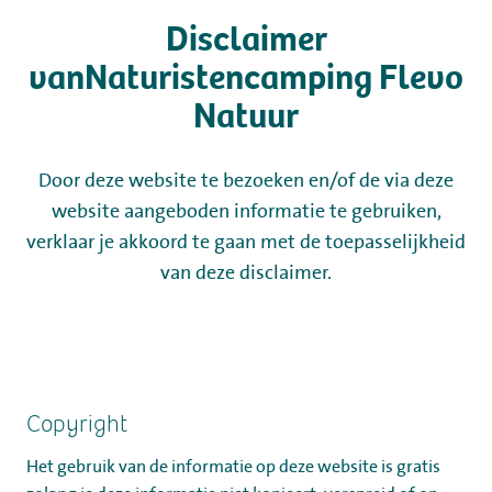
Disclaimer
Kamperen
vanNaturistencamping Flevo
Natuur
Huren
Door deze website te bezoeken en/of de via deze
Wellness
website aangeboden informatie te gebruiken,
verklaar je akkoord te gaan met de toepasselijkheid
van deze disclaimer.
+31 (0) 36 - 522 8880
Gastinformatie
Copyright
Contact
Het gebruik van de informatie op deze website is gratis