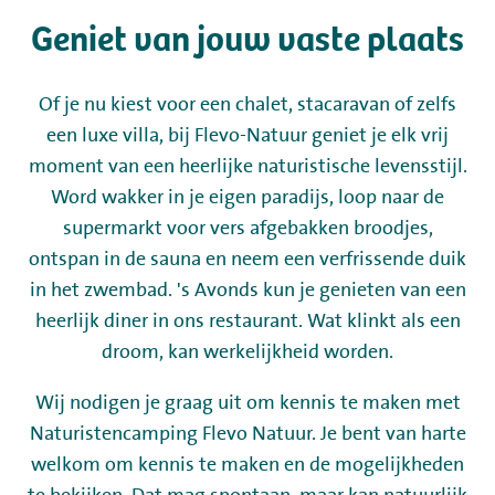
Geniet van jouw vaste plaats
Kamperen
Of je nu kiest voor een chalet, stacaravan of zelfs
Huren
een luxe villa, bij Flevo-Natuur geniet je elk vrij
moment van een heerlijke naturistische levensstijl.
Wellness
Word wakker in je eigen paradijs, loop naar de
supermarkt voor vers afgebakken broodjes,
ontspan in de sauna en neem een verfrissende duik
in het zwembad. 's Avonds kun je genieten van een
heerlijk diner in ons restaurant. Wat klinkt als een
+31 (0) 36 - 522 8880
droom, kan werkelijkheid worden.
Gastinformatie
Wij nodigen je graag uit om kennis te maken met
Naturistencamping Flevo Natuur. Je bent van harte
Contact
welkom om kennis te maken en de mogelijkheden