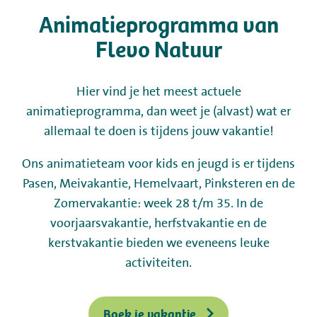
Animatieprogramma van
Kamperen
Flevo Natuur
Huren
Hier vind je het meest actuele
animatieprogramma, dan weet je (alvast) wat er
Wellness
allemaal te doen is tijdens jouw vakantie!
Ons animatieteam voor kids en jeugd is er tijdens
Pasen, Meivakantie, Hemelvaart, Pinksteren en de
Zomervakantie: week 28 t/m 35. In de
+31 (0) 36 - 522 8880
voorjaarsvakantie, herfstvakantie en de
kerstvakantie bieden we eveneens leuke
Gastinformatie
activiteiten.
Contact
Boek je vakantie