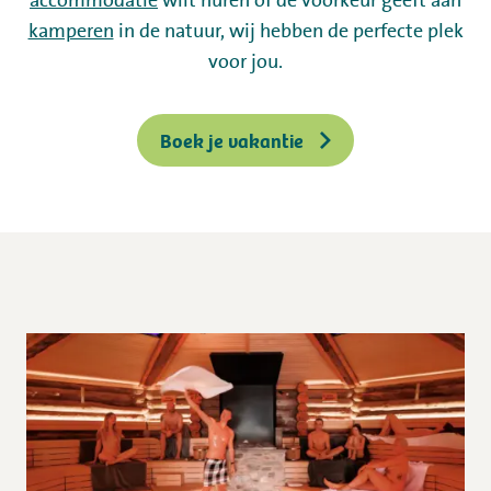
accommodatie
Werken bij
wilt huren of de voorkeur geeft aan
kamperen
in de natuur, wij hebben de perfecte plek
Mijn Flevo Natuur
voor jou.
Boek je vakantie