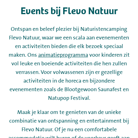
Events bij Flevo Natuur
Kamperen
Ontspan en beleef plezier bij Naturistencamping
Huren
Flevo Natuur, waar we een scala aan evenementen
en activiteiten bieden die elk bezoek speciaal
Wellness
maken. Ons
animatieprogramma
voor kinderen zit
vol leuke en boeiende activiteiten die hen zullen
verrassen. Voor volwassenen zijn er gezellige
activiteiten in de horeca en bijzondere
evenementen zoals de Blootgewoon Saunafest en
+31 (0) 36 - 522 8880
Natupop Festival.
Gastinformatie
Maak je klaar om te genieten van de unieke
combinatie van ontspanning en entertainment bij
Contact
Flevo Natuur. Of je nu een comfortabele