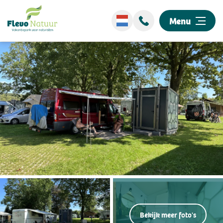
Menu
Wellness
Overnachten
Ontdek ons park
Events
Omgeving
Informatie
Bekijk meer foto's