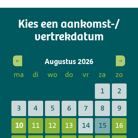
Kies een aankomst-/
vertrekdatum
Augustus
2026
ma
di
wo
do
vr
za
zo
1
2
3
4
5
6
7
8
9
10
11
12
13
14
15
16