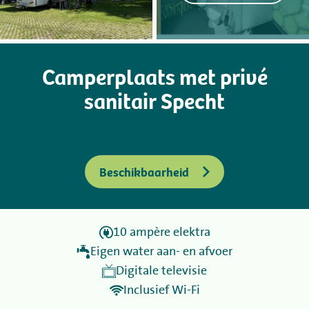
Kamperen
Camperplaats met privé
Huren
sanitair Specht
Wellness
Beschikbaarheid
+31 (0) 36 - 522 8880
10 ampère elektra
Gastinformatie
Eigen water aan- en afvoer
Digitale televisie
Contact
Inclusief Wi-Fi