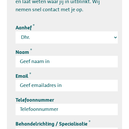
en laat weten waar jij in uitblinkt. Wij
nemen snel contact met je op.
Kamperen
*
Aanhef
Huren
Wellness
*
Naam
*
Email
+31 (0) 36 - 522 8880
Telefoonnummer
Gastinformatie
Contact
*
Behandelrichting / Specialisatie