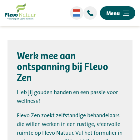
Menu
Wellness
Werk mee aan
Overnachten
ontspanning bij Flevo
Zen
Ontdek ons park
Events
Heb jij gouden handen en een passie voor
wellness?
Omgeving
Flevo Zen zoekt zelfstandige behandelaars
die willen werken in een rustige, sfeervolle
Informatie
ruimte op Flevo Natuur. Vul het formulier in