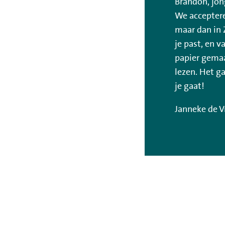
Brandon, jon
We accepteren
maar dan in 
je past, en 
papier gemaa
lezen. Het g
je gaat!
Janneke de V