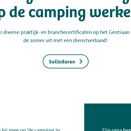
p de camping werke
ar diverse praktijk- en branchecertificaten op het Gentiaa
de zomer uit met een dienstverband!
Solliciteren
p hij mee op ‘de camping in
Zijn oma hee