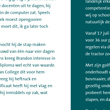
landelijk er
e docenten uit te dagen, hij
competenties
 in de computer zat. Speels
wij op schoo
boek moest opengooien
natuurlijk d
 moet dit, ik ga later toch
Vanaf 17 juli
voor 36 uur 
 mocht hij de stap maken
regelen via d
bouwd van één naar vier dagen
de tractor zo
ns kreeg Brandon interesse in
diploma wel echt van waarde.
Met zijn golf
n College dit voor hem
onderhoudt d
reeg hij heftruck en
bosmaaier, d
ficaat heeft hij met vlag en
gezellig ond
hij inmiddels op zak, wat
probeert hem
slapen, en da