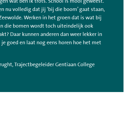
gen wat ben ik trots. School is mooi geweest.
 nu volledig dat jij ‘bij die boom’ gaat staan,
Zeewolde. Werken in het groen dat is wat bij
van die bomen wordt toch uiteindelijk ook
kt? Daar kunnen anderen dan weer lekker in
a je goed en laat nog eens horen hoe het met
rught, Trajectbegeleider Gentiaan College