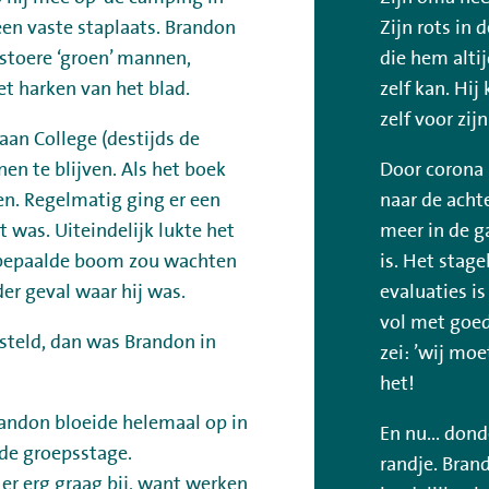
een vaste staplaats. Brandon
Zijn rots in
stoere ‘groen’ mannen,
die hem alti
t harken van het blad.
zelf kan. Hij
zelf voor zij
aan College (destijds de
en te blijven. Als het boek
Door corona 
n. Regelmatig ging er een
naar de acht
 was. Uiteindelijk lukte het
meer in de 
n bepaalde boom zou wachten
is. Het stag
der geval waar hij was.
evaluaties is
vol met goed
steld, dan was Brandon in
zei: ’wij moe
het!
randon bloeide helemaal op in
En nu... dond
 de groepsstage.
randje. Brand
er erg graag bij, want werken