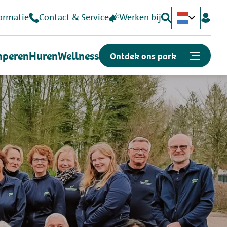
ormatie
Contact & Service
Werken bij
Deutsch
English
peren
Huren
Wellness
Ontdek ons park
Of snel naar...
Plattegrond
Openingstijden
Vacatures
Kunnen we je helpen?
Contact & Veelgestelde vragen