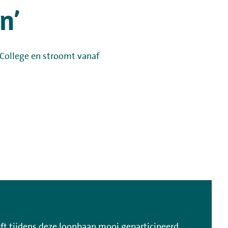
n’
n College en stroomt vanaf
ft tijdens deze loopbaan mooi geparticipeerd.