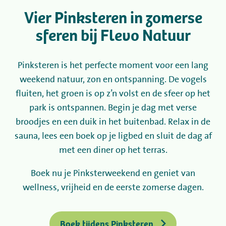
Vier Pinksteren in zomerse
Kamperen
sferen bij Flevo Natuur
Huren
Pinksteren is het perfecte moment voor een lang
weekend natuur, zon en ontspanning. De vogels
Wellness
fluiten, het groen is op z’n volst en de sfeer op het
park is ontspannen. Begin je dag met verse
broodjes en een duik in het buitenbad. Relax in de
sauna, lees een boek op je ligbed en sluit de dag af
met een diner op het terras.
+31 (0) 36 - 522 8880
Boek nu je Pinksterweekend en geniet van
Gastinformatie
wellness, vrijheid en de eerste zomerse dagen.
Contact
Boek tijdens Pinksteren