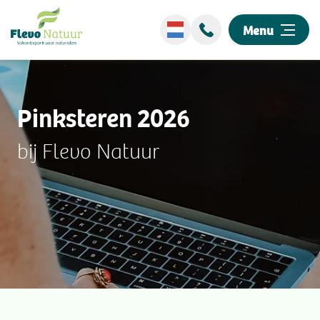
Menu
Wellness
Pinksteren 2026
Overnachten
bij Flevo Natuur
Ontdek ons park
Events
Omgeving
Informatie