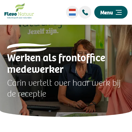
Menu
Wellness
Werken als frontoffice
Overnachten
medewerker
Ontdek ons park
Carin vertelt over haar werk bij
Events
de receptie
Omgeving
Informatie