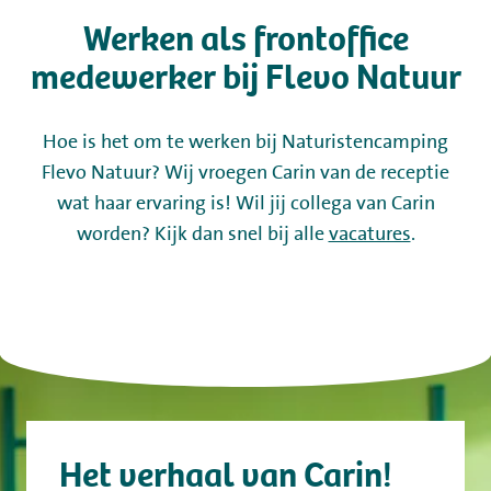
Werken als frontoffice
Kamperen
medewerker bij Flevo Natuur
Huren
Hoe is het om te werken bij Naturistencamping
Flevo Natuur? Wij vroegen Carin van de receptie
Wellness
wat haar ervaring is! Wil jij collega van Carin
worden? Kijk dan snel bij alle
vacatures
.
+31 (0) 36 - 522 8880
Gastinformatie
Contact
Het verhaal van Carin!