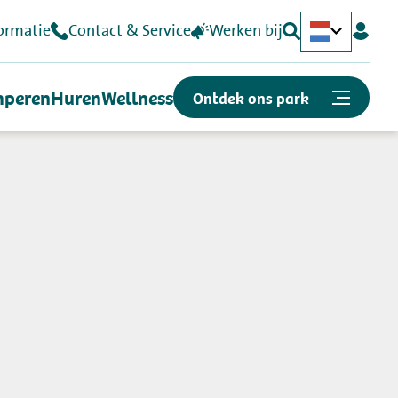
ormatie
Contact & Service
Werken bij
Deutsch
English
peren
Huren
Wellness
Ontdek ons park
Of snel naar...
Plattegrond
Openingstijden
Vacatures
Kunnen we je helpen?
Contact & Veelgestelde vragen