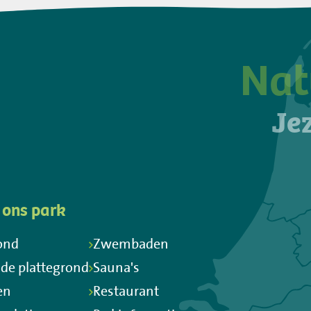
Nat
Jez
 ons park
ond
Zwembaden
 de plattegrond
Sauna's
en
Restaurant